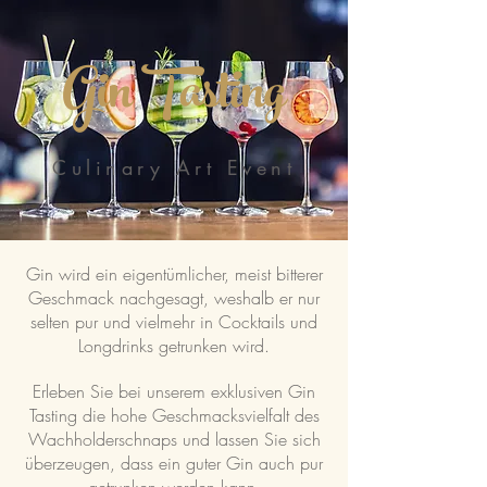
Gin Tasting
Culinary Art Event
Gin wird ein eigentüm
licher, meist bitterer
Geschmack nachgesagt, weshalb er nur
selten
pur und vielmehr in Cocktails und
Longdrinks getrunken wird.
Erleben Sie bei unserem exklusiven Gin
Tasting die hohe Geschmacksvielfalt des
Wachholderschnaps und lassen Sie sich
überzeugen, dass ein guter Gin auch pur
getrunken we
rden kann.