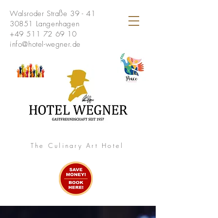
Walsroder Straße 39 - 41
30851 Langenhagen
+49 511 72 69 10
info@hotel-wegner.de
The Culinary Art Hotel