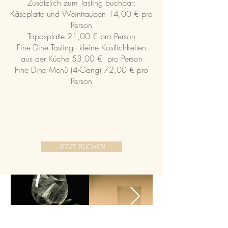
Zusätzlich zum Tasting buchbar:
Käseplatte und Weintrauben 14,00 € pro
Person
Tapasplatte 21,00 € pro Person
Fine Dine Tasting - kleine Köstlichkeiten
aus der Küche 53,00 € pro Person
Fine Dine Menü (4-Gang) 72,00 € pro
Person
JETZT BUCHEN